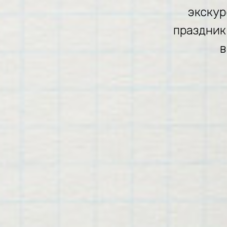
экскур
праздник
в