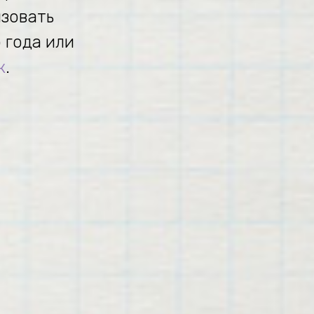
изовать
 года или
к
.